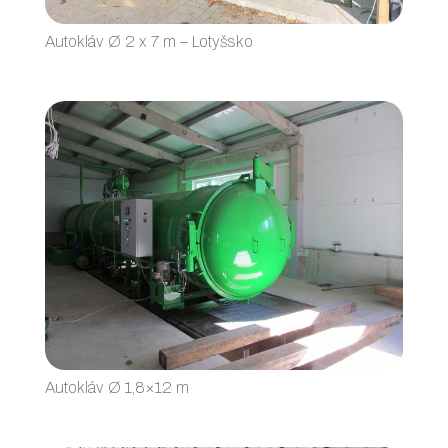
Autokláv Ø 2 x 7 m – Lotyšsko
Autokláv Ø 1,8×12 m