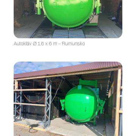
Autokláv Ø 1,6 x 6 m – Rumunsko