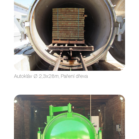
Autokláv Ø 2,3x28m, Paření dřeva