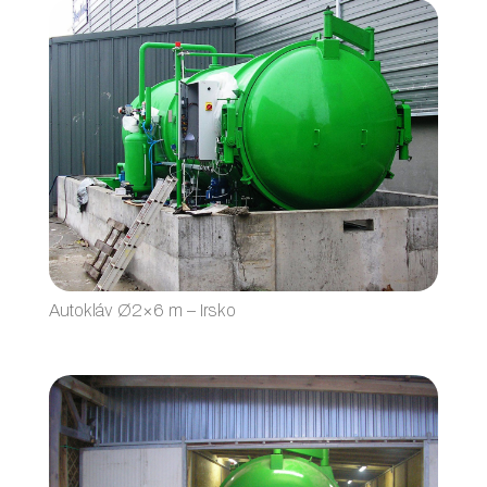
Autokláv Ø2×6 m – Irsko