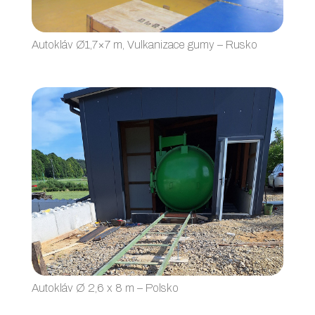
Autokláv Ø1,7×7 m, Vulkanizace gumy – Rusko
Autokláv Ø 2,6 x 8 m – Polsko