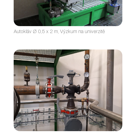
Autokláv Ø 0,5 x 2 m, Výzkum na univerzitě