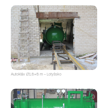
Autokláv Ø1,8×8 m – Lotyšsko