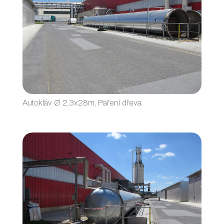
Autokláv Ø 2,3x28m, Paření dřeva