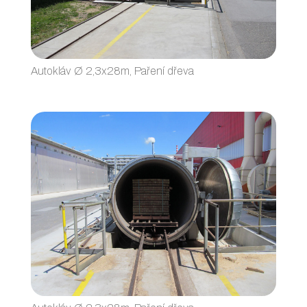
Autokláv Ø 2,3x28m, Paření dřeva